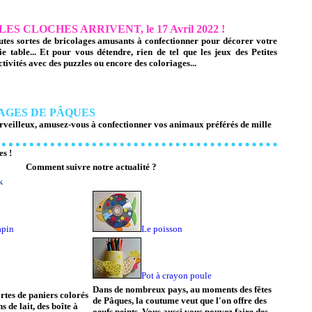
LES CLOCHES ARRIVENT, le 17 Avril 2022 !
tes sortes de bricolages amusants à confectionner pour décorer votre
e table... Et pour vous détendre, rien de tel que les jeux des Petites
tivités avec des puzzles ou encore des coloriages...
AGES DE PÂQUES
rveilleux, amusez-vous à confectionner vos animaux préférés de mille
s !
Comment suivre notre actualité ?
k
apin
Le poisson
Pot à crayon poule
Dans de nombreux pays, au moments des fêtes
rtes de paniers colorés
de Pâques, la coutume veut que l'on offre des
 de lait, des boîte à
oeufs peints. Vous aussi vous pouvez faire des