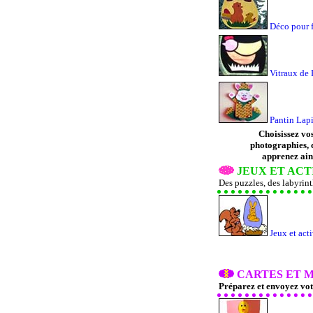
Déco pour f
Vitraux de
Pantin Lap
Choisissez vo
photographies, 
apprenez ains
JEUX ET ACT
Des puzzles, des labyrinth
Jeux et act
CARTES ET 
Préparez et envoyez votr