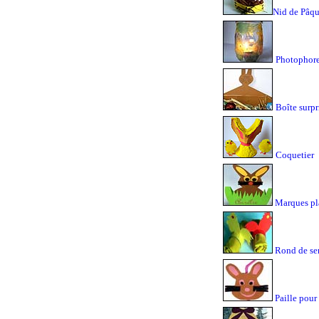
Nid de Pâq
Photophor
Boîte surpr
Coquetier
Marques pl
Rond de ser
Paille pour