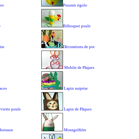
ues
Poussin rigolo
e
Bilboquet poule
ise
Décorations de pot
Mobile de Pâques
aces
Lapin surprise
viette poule
Lapin de Pâques
 boisson
Montgolfière