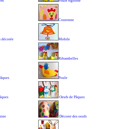
ers
Poule rigolote
Couronne
s décorée
Mobile
Ribambelles
Pâques
Poule
Pâques
Oeufs de Pâques
aisie
Décorer des oeufs