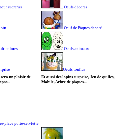
pour sucreries
Oeufs décorés
apin
Oeuf de Pâques décoré
ulticolores
Oeufs animaux
rprise
Oeufs touffus
 sera un plaisir de
Et aussi des lapins surprise, Jeu de quilles,
epas...
Mobile, Arbre de pâques...
e-place porte-serviette