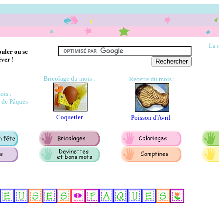
La 
ouler ou se
êver !
Bricolage du mois :
Recette du mois :
ois :
 de Pâques
Coquetier
Poisson d'Avril