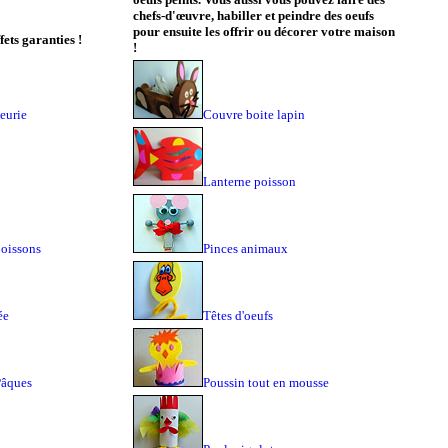
chefs-d'œuvre, habiller et peindre des oeufs
pour ensuite les offrir ou décorer votre maison
fets garanties !
!
eurie
Couvre boite lapin
Lanterne poisson
oissons
Pinces animaux
ée
Têtes d'oeufs
Pâques
Poussin tout en mousse