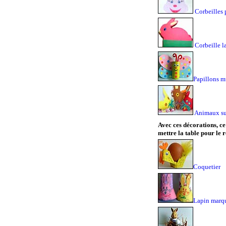
Corbeilles 
Corbeille l
Papillons m
Animaux su
Avec ces décorations, ce
mettre la table pour le r
Coquetier
Lapin marqu