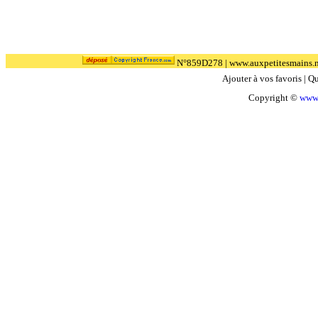
N°859D278 |
www.auxpetitesmains.
Ajouter à vos favoris
|
Qu
Copyright ©
www.