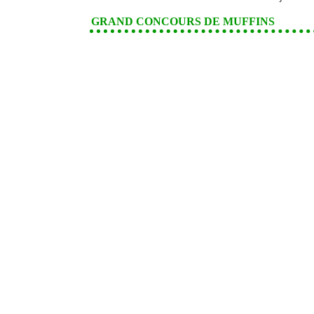
GRAND CONCOURS DE MUFFINS