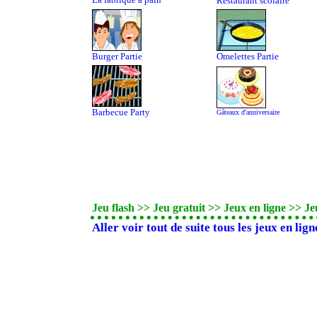
Restaurant scolaire
Burger Partie
Omelettes Partie
Barbecue Party
Gâteaux d'anniversaire
Jeu flash >> Jeu gratuit >> Jeux en ligne >> Je
Aller voir tout de suite tous les jeux en lign