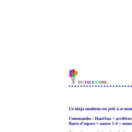
I
N
S
T
R
U
C
T
I
O
N
S
:
Ce ninja moderne est prêt à se mesu
Commandes : Haut/bas = accélérer/
Barre d’espace = sauter 1-4 = stunt