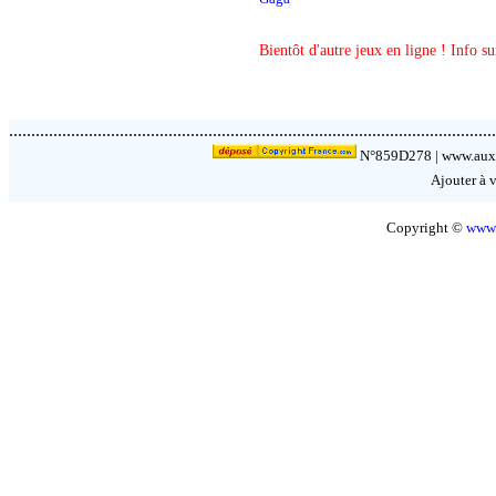
Bientôt d'autre jeux en ligne ! Info s
.............................................................................................................
N°859D278 |
www.auxp
Ajouter à v
Copyright ©
www.