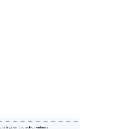
.....................................................................
ns légales
|
Protection enfance