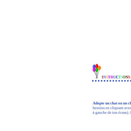
I
N
S
T
R
U
C
T
I
O
N
S
Adopte un chat ou un c
besoins en cliquant avec
à gauche de ton écran). 