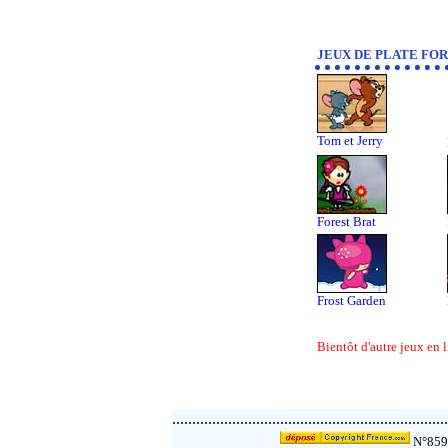
JEUX DE PLATE FOR
Tom et Jerry
Forest Brat
Frost Garden
Bientôt d'autre jeux en l
....................................................................
N°859