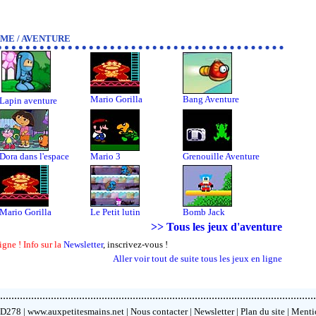
ME / AVENTURE
Mario Gorilla
Bang Aventure
Lapin aventure
Dora dans l'espace
Mario 3
Grenouille Aventure
Mario Gorilla
Le Petit lutin
Bomb Jack
>> Tous les jeux d'aventure
igne ! Info sur la
Newsletter
, inscrivez-vous !
Aller voir tout de suite tous les jeux en ligne
................................................................................................................
D278 |
www.auxpetitesmains.net
|
Nous contacter
|
Newsletter
|
Plan du site
|
Mentio