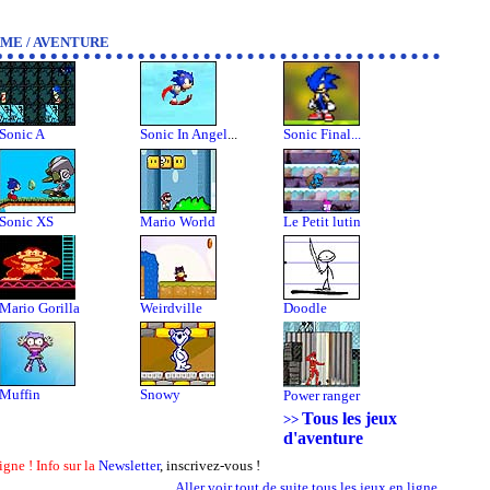
ME / AVENTURE
Sonic A
Sonic In Angel
...
Sonic Final...
Sonic XS
Mario World
Le Petit lutin
Mario Gorilla
Weirdville
Doodle
Muffin
Snowy
Power ranger
Tous les jeux
>>
d'aventure
igne ! Info sur la
Newsletter
, inscrivez-vous !
Aller voir tout de suite tous les jeux en ligne