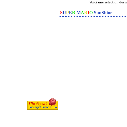
Voici une sélection des m
S
U
P
E
R
M
A
R
I
O
SunShine