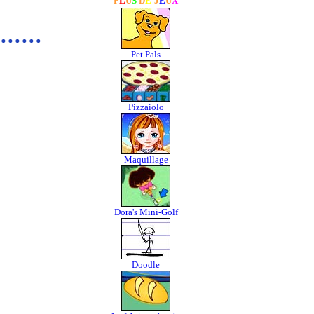
P
L
U
S
D
E
J
E
U
X
Pet Pals
Pizzaiolo
Maquillage
Dora's Mini-Golf
Doodle