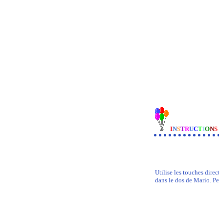
I
N
S
T
R
U
C
T
I
O
N
S
Utilise les touches direc
dans le dos de Mario. Pe