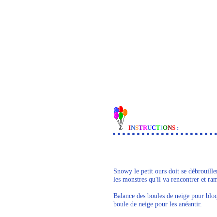
I
N
S
T
R
U
C
T
I
O
N
S
:
Snowy le petit ours doit se débrouille
les monstres qu'il va rencontrer et 
Balance des boules de neige pour bloq
boule de neige pour les anéantir.