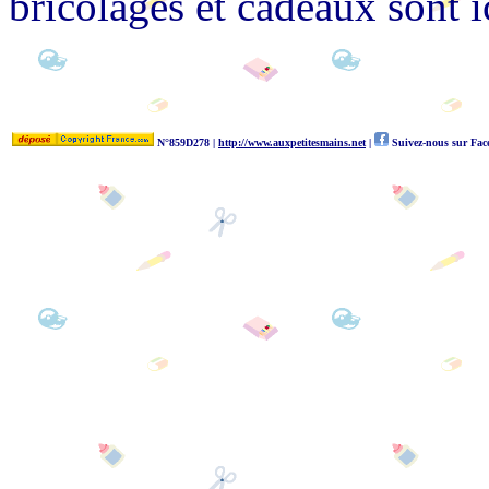
bricolages et cadeaux sont ic
N°859D278 |
http://www.auxpetitesmains.net
|
Suivez-nous sur Fa