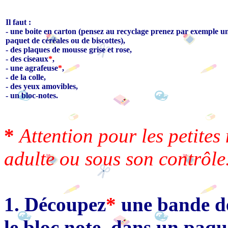
Il faut :
- une boite en carton (pensez au recyclage prenez par exemple u
paquet de céréales ou de biscottes),
- des plaques de mousse grise et rose,
- des ciseaux
*
,
- une agrafeuse
*
,
- de la colle,
- des yeux amovibles,
- un bloc-notes.
*
Attention pour les petite
adulte ou sous son contrôle
1. Découpez
*
une bande de
le bloc note, dans un paqu