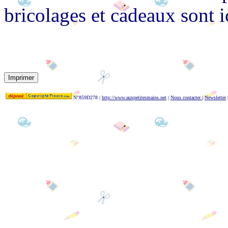
bricolages et cadeaux sont ic
N°859D278 |
http://www.auxpetitesmains.net
|
Nous contacter
|
Newsletter